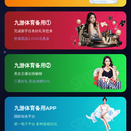
武汉高校虚拟演播室建...
郑州电视台多功能演播...
关于我们
产品分类
公司简介
非线性编辑系统
发展历程
校园电视台