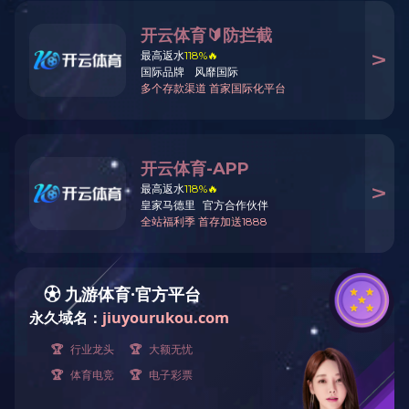
合肥市四十
米兰app体育登录入口·（中
636 次