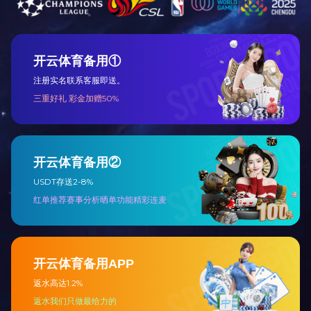
地址：郑州市金水区文化路与东风路交叉口欧洲花园世
电话：0371－86010321
网址：www.theultimatelinky.com
技术支持：15093336900
原文出处：
/content/?10.html
（转载请注明，谢谢！）
TAG:
上一篇：
下一篇
贵州省贵阳市第一中学
最新米兰app体育登录入口·（中国）官方网站